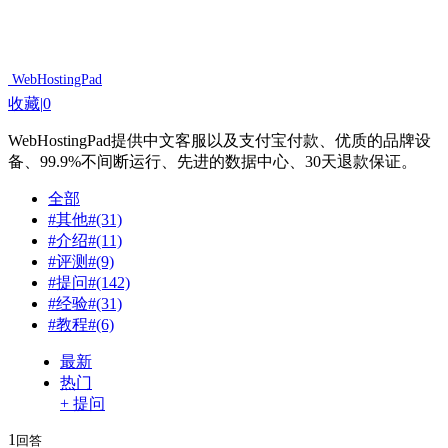
WebHostingPad
收藏
|
0
WebHostingPad提供中文客服以及支付宝付款、优质的品牌设
备、99.9%不间断运行、先进的数据中心、30天退款保证。
全部
#其他#
(31)
#介绍#
(11)
#评测#
(9)
#提问#
(142)
#经验#
(31)
#教程#
(6)
最新
热门
+ 提问
1
回答