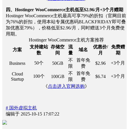
四、Hostinger WooCommerce主机低至$2.96/月+3个月赠期
Hostinger WooCommerce主机最高可享79%的折扣（官网目前
为76%的折扣，使用本站专属优惠码BLACKFRIDAY即可叠
加优惠至79%），价格低至$2.96/月，同时赠送3个月免费使
用期。
Hostinger WooCommerce主机方案推荐
支持建站
存储空
流
优惠价/
免费赠
方案
域名
数
间
量
月
期
不
首年免
50个
+3个月
Business
50GB
$2.96
限
费
不
首年免
Cloud
100个
+3个月
100GB
$6.74
Startup
限
费
《
点击进入官网选购
》
# 国外虚拟主机
编辑于 2025-10-15 17:07:22