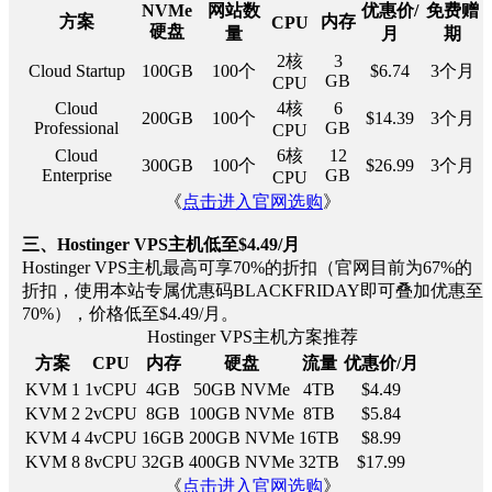
NVMe
网站数
优惠价/
免费赠
方案
内存
CPU
硬盘
量
月
期
2核
3
Cloud Startup
100GB
100个
$6.74
3个月
GB
CPU
Cloud
4核
6
200GB
100个
$14.39
3个月
Professional
GB
CPU
Cloud
6核
12
300GB
100个
$26.99
3个月
Enterprise
GB
CPU
《
点击进入官网选购
》
三、Hostinger VPS主机低至$4.49/月
Hostinger VPS主机最高可享70%的折扣（官网目前为67%的
折扣，使用本站专属优惠码BLACKFRIDAY即可叠加优惠至
70%），价格低至$4.49/月。
Hostinger VPS主机方案推荐
方案
CPU
内存
硬盘
流量
优惠价/月
KVM 1
1vCPU
4GB
50GB NVMe
4TB
$4.49
KVM 2
2vCPU
8GB
100GB NVMe
8TB
$5.84
KVM 4
4vCPU
16GB
200GB NVMe
16TB
$8.99
KVM 8
8vCPU
32GB
400GB NVMe
32TB
$17.99
《
点击进入官网选购
》