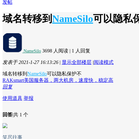
发帖
域名转移到
NameSilo
可以隐私
3698 人阅读
|
1 人回复
NameSilo
发表于 2021-1-27 16:13:26
|
显示全部楼层
|
阅读模式
域名转移到
NameSilo
可以隐私保护不
RAKsmart美国服务器，两大机房，速度快，稳定高
回复
使用道具
举报
回答
|
共 1 个
笑尽往事