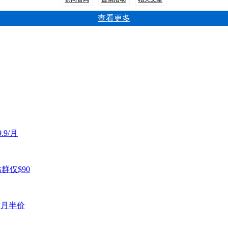
查看更多
.9/月
站群仅$90
首月半价