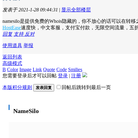
发表于 2021-1-28 09:44:31
|
显示全部楼层
namesilo是提供免费的Whois隐藏的，你不放心的话可以在
HostEase
速度快，中文客服，支付宝付款，无限空间流量，五
回复
支持
反对
使用道具
举报
返回列表
高级模式
B
Color
Image
Link
Quote
Code
Smilies
您需要登录后才可以回帖
登录
|
注册
本版积分规则
回帖后跳转到最后一页
发表回复
NameSilo