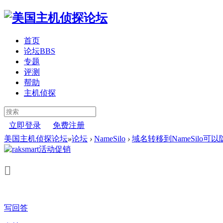
首页
论坛
BBS
专题
评测
帮助
主机侦探
立即登录
免费注册
美国主机侦探论坛
»
论坛
›
NameSilo
›
域名转移到NameSilo可
写回答