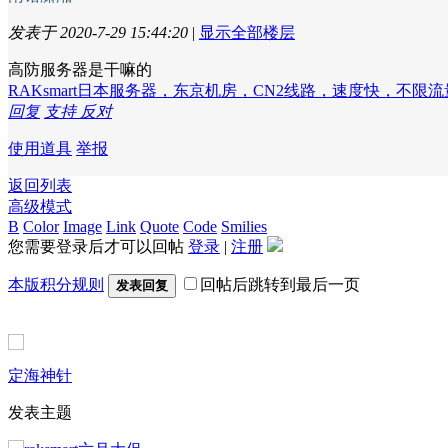
发表于 2020-7-29 15:44:20
|
显示全部楼层
高防服务器是干嘛的
RAKsmart日本服务器，东京机房，CN2线路，速度快，不限流
回复
支持
反对
使用道具
举报
返回列表
高级模式
B
Color
Image
Link
Quote
Code
Smilies
您需要登录后才可以回帖
登录
|
注册
本版积分规则
回帖后跳转到最后一页
发表回复
定海神针
发表主题