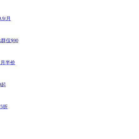
.9/月
站群仅$90
首月半价
9起
.5折