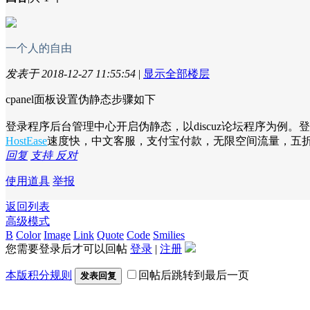
一个人的自由
发表于 2018-12-27 11:55:54
|
显示全部楼层
cpanel面板设置伪静态步骤如下
登录程序后台管理中心开启伪静态，以discuz论坛程序为例。
HostEase
速度快，中文客服，支付宝付款，无限空间流量，五
回复
支持
反对
使用道具
举报
返回列表
高级模式
B
Color
Image
Link
Quote
Code
Smilies
您需要登录后才可以回帖
登录
|
注册
本版积分规则
回帖后跳转到最后一页
发表回复