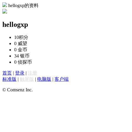
hellogxp的资料
hellogxp
10
积分
0
威望
0
金币
34
银币
0
侦探币
首页
|
登录
|
注册
标准版
|
触屏版
|
电脑版
|
客户端
© Comsenz Inc.