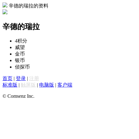
辛德的瑞拉的资料
辛德的瑞拉
4
积分
威望
金币
银币
侦探币
首页
|
登录
|
注册
标准版
|
触屏版
|
电脑版
|
客户端
© Comsenz Inc.