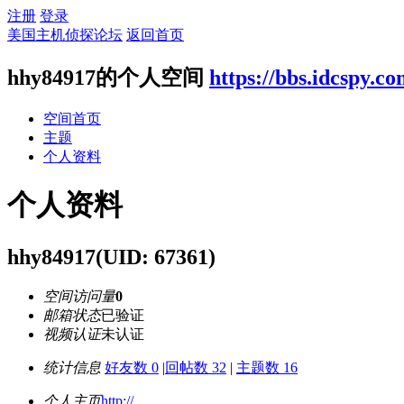
注册
登录
美国主机侦探论坛
返回首页
hhy84917的个人空间
https://bbs.idcspy.c
空间首页
主题
个人资料
个人资料
hhy84917
(UID: 67361)
空间访问量
0
邮箱状态
已验证
视频认证
未认证
统计信息
好友数 0
|
回帖数 32
|
主题数 16
个人主页
http://