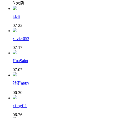
3 天前
idcli
07-22
xavier053
07-17
HuaSaint
07-07
站群abby
06-30
xiaoyi11
06-26