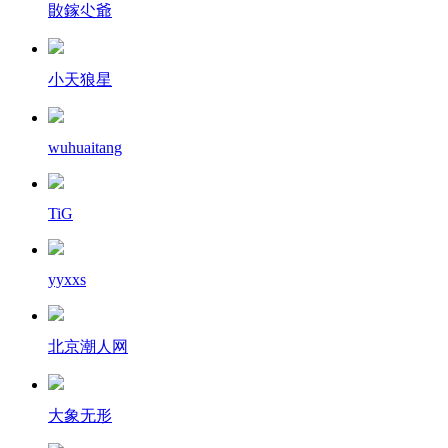
贁鎵尐爺
小天狼星
wuhuaitang
TiG
yyxxs
北京潮人网
大象无形