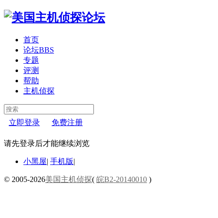
首页
论坛
BBS
专题
评测
帮助
主机侦探
立即登录
免费注册
请先登录后才能继续浏览
小黑屋
|
手机版
|
© 2005-2026
美国主机侦探
(
皖B2-20140010
)