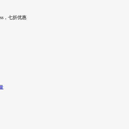
ess，七折优惠
量