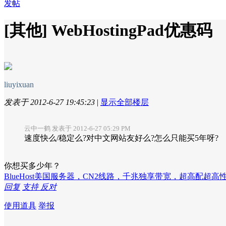
发帖
[其他]
WebHostingPad优惠码
liuyixuan
发表于 2012-6-27 19:45:23
|
显示全部楼层
云中一鹤 发表于 2012-6-27 05:29 PM
速度快么/稳定么?对中文网站友好么?怎么只能买5年呀?
你想买多少年？
BlueHost美国服务器，CN2线路，千兆独享带宽，超高配超
回复
支持
反对
使用道具
举报