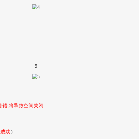
5
答错,将导致空间关闭
能成功
）