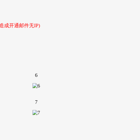
成开通邮件无IP)
6
7