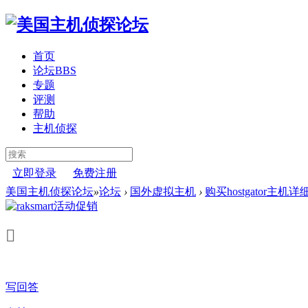
首页
论坛
BBS
专题
评测
帮助
主机侦探
立即登录
免费注册
美国主机侦探论坛
»
论坛
›
国外虚拟主机
›
购买hostgator主机
写回答