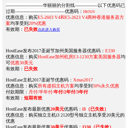
--------------------------华丽丽的分割线----------------以下优惠码已
过期-----------------------------------
优惠码：
HKN20
优惠信息：购买
E5-2603 V4和E5-2623 V4两种香港服务器方
案
均享受到
20%优惠
有效期：
已失效
点此进入购买
HostEase发布2017圣诞节加州美国服务器优惠码：
E330
优惠信息：购买
HostEase加州机房E3-1230方案美国服务器
均
可
优惠30美元
有效期：
已失效
HostEase主机2017圣诞节优惠码：
Xmas2017
优惠信息：购买
所有虚拟主机方案
均享受到
50%永久优惠
付款期限：
月付/半年付/
年付/2年付/3年付
有效期：
短期有效
HostEase发布最新优惠
20美元
优惠码：
i3
（已失效）
优惠信息：购买独立主机i3 2120型号独立主机享受20美元的
优惠
HostEase发布最新优惠
30美元
优惠码：
I330
（已失效）