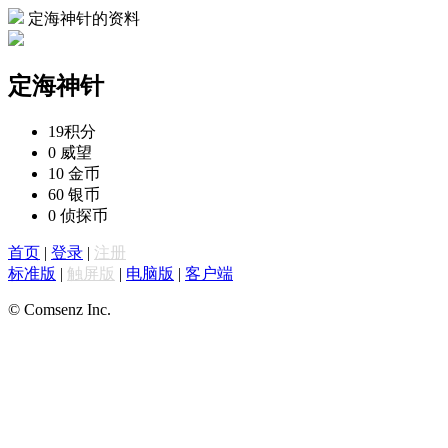
定海神针的资料
定海神针
19
积分
0
威望
10
金币
60
银币
0
侦探币
首页
|
登录
|
注册
标准版
|
触屏版
|
电脑版
|
客户端
© Comsenz Inc.